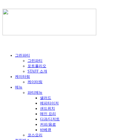
그린파티
그린파티
포트폴리오
STAFF 소개
케이터링
케이터링
메뉴
파티메뉴
샐러드
에피타이저
샌드위치
메인 요리
다과/디저트
커피/음료
바베큐
코스요리