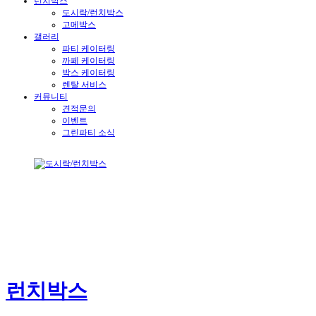
런치박스
도시락/런치박스
고메박스
갤러리
파티 케이터링
까페 케이터링
박스 케이터링
렌탈 서비스
커뮤니티
견적문의
이벤트
그린파티 소식
런치박스