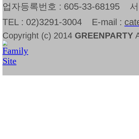
업자등록번호 : 605-33-68195
TEL : 02)3291-3004 E-mail :
cat
Copyright (c) 2014
GREENPARTY
A