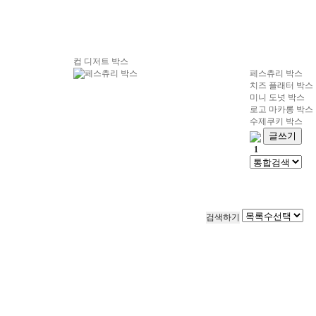
컵 디저트 박스
페스츄리 박스
치즈 플래터 박스
미니 도넛 박스
로고 마카롱 박스
수제쿠키 박스
글쓰기
1