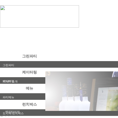
그린파티
그린파티
케이터링
포트폴리오
케이터링
STAFF 소개
메뉴
파티메뉴
샐러드
런치박스
에피타이저
도시락/런치박스
갤러리