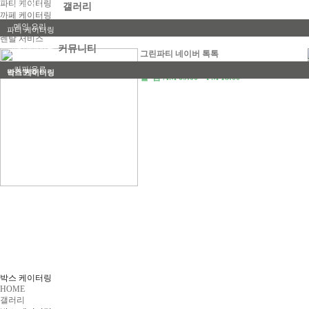
파티 케이터링
샌드위치
갤러리
고메박스
까페 케이터링
박스 케이터링
메인 요리
파티 케이터링
렌탈 서비스
다과/디저트
커뮤니티
까페 케이터링
그린파티 네이버 톡톡
카카오플러스 문자상담
커피/음료
견적문의
박스 케이터링
월~금 AM 09:00 ~ PM 18:00
바베큐
이벤트
렌탈 서비스
그린파티 소식
코스요리
박스 케이터링
HOME
갤러리