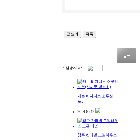
글쓰기
목록
스팸방지코드 :
캐논 비지니스 소루션
포..
2014.05.12
청주 칸타빌 모델하우스