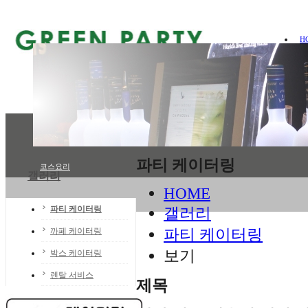
H
그린파티
케이터링
메뉴
런치박
그린파티
케이터링
파티메뉴
도시락/런치박스
파티 케이터링
견적문의
포트폴리오
이벤트
까페 케이터링
고메박스
그린파티 소식
STAFF 소개
박스 케이터링
렌탈 서비스
샐러드
에피타이저
샌드위치
메인 요리
다과/
파티 케이터링
코스요리
갤러리
HOME
파티 케이터링
갤러리
파티 케이터링
까페 케이터링
보기
박스 케이터링
렌탈 서비스
제목