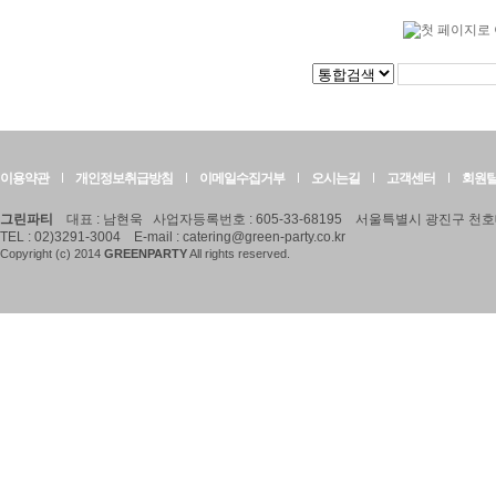
이용약관
개인정보취급방침
이메일수집거부
오시는길
고객센터
회원
그린파티
대표 : 남현욱 사업자등록번호 : 605-33-68195 서울특별시 광진구 천호대
TEL : 02)3291-3004 E-mail :
catering@green-party.co.kr
Copyright (c) 2014
GREENPARTY
All rights
reserved.