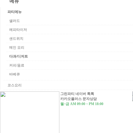
메뉴
샌드위치
갤러리
고메박스
메인 요리
파티메뉴
파티 케이터링
다과/디저트
샐러드
커뮤니티
까페 케이터링
에피타이저
커피/음료
견적문의
박스 케이터링
샌드위치
바베큐
이벤트
렌탈 서비스
메인 요리
그린파티 소식
코스요리
다과/디저트
커피/음료
바베큐
코스요리
그린파티 네이버 톡톡
카카오플러스 문자상담
월~금 AM 09:00 ~ PM 18:00