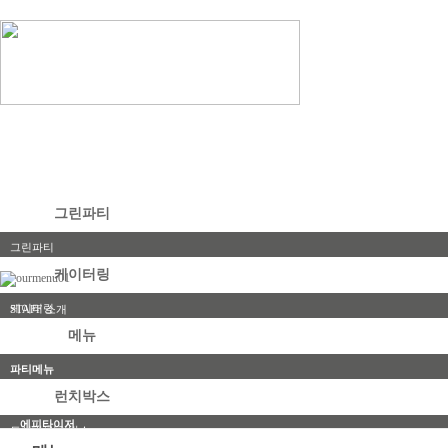
그린파티
그린파티
케이터링
포트폴리오
케이터링
STAFF 소개
메뉴
파티메뉴
샐러드
런치박스
에피타이저
도시락/런치박스