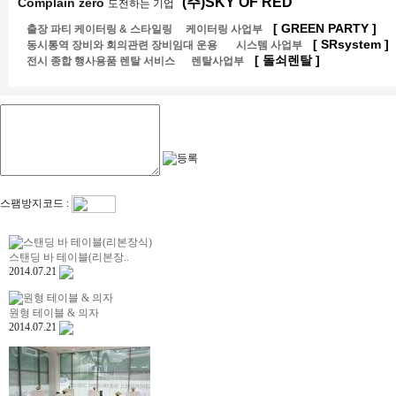
(주)SKY OF RED
Complain zero
도전하는 기업
[
GREEN PARTY ]
출장 파티 케이터링 & 스타일링
케이터링
사업부
[
SRsystem ]
동시통역 장비와 회의관련 장비임대 운용 시스템 사업부
[
돌쇠렌탈 ]
전시 종합 행사용품 렌탈 서비스 렌탈사업부
스팸방지코드 :
스탠딩 바 테이블(리본장..
2014.07.21
원형 테이블 & 의자
2014.07.21