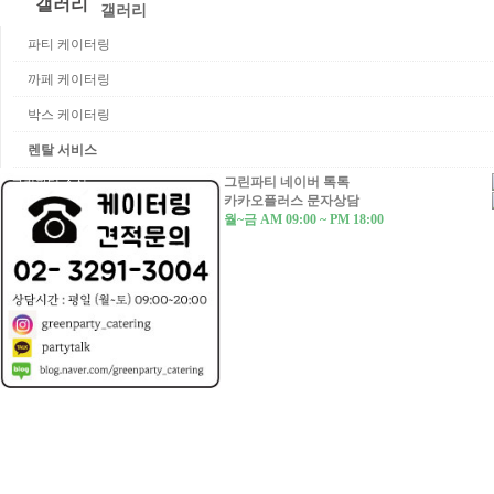
갤러리
샌드위치
갤러리
고메박스
메인 요리
파티 케이터링
파티 케이터링
다과/디저트
커뮤니티
까페 케이터링
까페 케이터링
커피/음료
박스 케이터링
견적문의
박스 케이터링
바베큐
이벤트
렌탈 서비스
렌탈 서비스
그린파티 네이버 톡톡
그린파티 소식
코스요리
카카오플러스 문자상담
월~금 AM 09:00 ~ PM 18:00