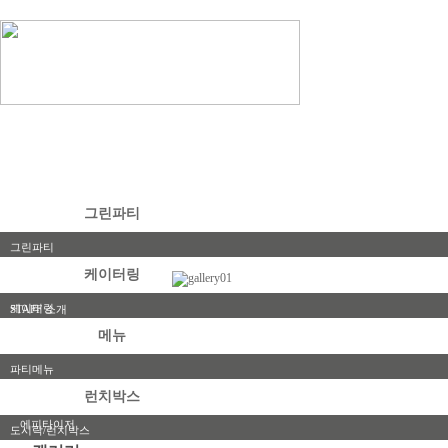
그린파티
그린파티
케이터링
포트폴리오
케이터링
STAFF 소개
메뉴
파티메뉴
샐러드
런치박스
에피타이저
도시락/런치박스